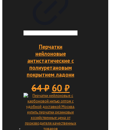
Перчатки
нейлоновые
антистатические с
полиуретановым
покрытием ладони
Первоначальная
Текущая
64
₽
60
₽
цена
цена:
составляла
60 ₽.
64 ₽.